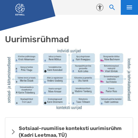
Liigu edasi põhisisu juurde
Juurdepääsetavus
Uurimisrühmad
Sotsiaal-ruumilise konteksti uurimisrühm
(Kadri Leetmaa, TÜ)