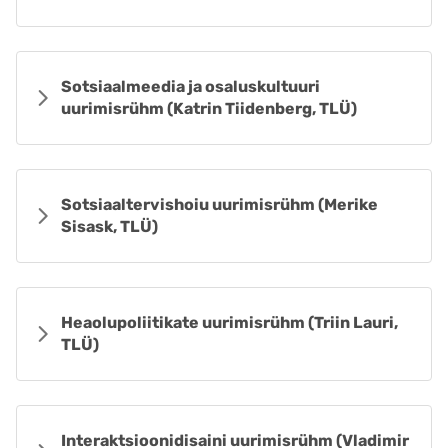
Sotsiaalmeedia ja osaluskultuuri
uurimisrühm (Katrin Tiidenberg, TLÜ)
Sotsiaaltervishoiu uurimisrühm (Merike
Sisask, TLÜ)
Heaolupoliitikate uurimisrühm (Triin Lauri,
TLÜ)
Interaktsioonidisaini uurimisrühm (Vladimir