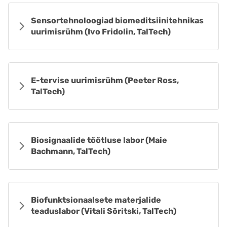
Sensortehnoloogiad biomeditsiinitehnikas
uurimisrühm (Ivo Fridolin, TalTech)
E-tervise uurimisrühm (Peeter Ross,
TalTech)
Biosignaalide töötluse labor (Maie
Bachmann, TalTech)
Biofunktsionaalsete materjalide
teaduslabor (Vitali Sõritski, TalTech)