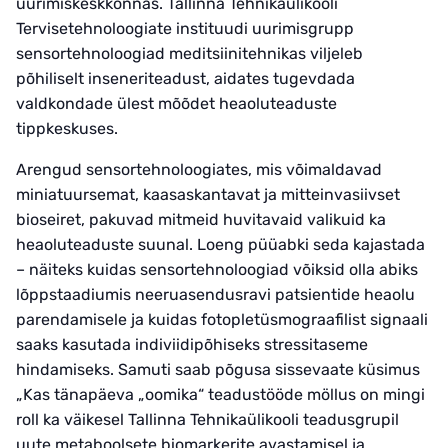
uurimiskeskkonnas. Tallinna Tehnikaülikooli
Tervisetehnoloogiate instituudi uurimisgrupp
sensortehnoloogiad meditsiinitehnikas viljeleb
põhiliselt inseneriteadust, aidates tugevdada
valdkondade ülest mõõdet heaoluteaduste
tippkeskuses.
Arengud sensortehnoloogiates, mis võimaldavad
miniatuursemat, kaasaskantavat ja mitteinvasiivset
bioseiret, pakuvad mitmeid huvitavaid valikuid ka
heaoluteaduste suunal. Loeng püüabki seda kajastada
– näiteks kuidas sensortehnoloogiad võiksid olla abiks
lõppstaadiumis neeruasendusravi patsientide heaolu
parendamisele ja kuidas fotopletüsmograafilist signaali
saaks kasutada indiviidipõhiseks stressitaseme
hindamiseks. Samuti saab põgusa sissevaate küsimus
„Kas tänapäeva „oomika“ teadustööde möllus on mingi
roll ka väikesel Tallinna Tehnikaülikooli teadusgrupil
uute metaboolsete biomarkerite avastamisel ja