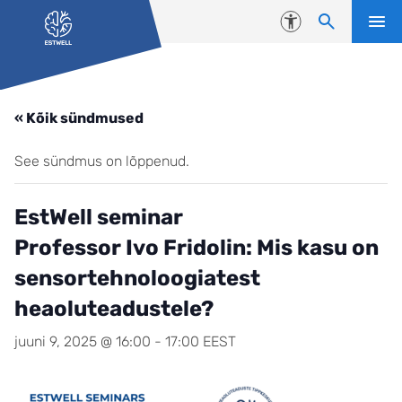
Liigu edasi põhisisu juurde
Juurdepääsetavus
« Kõik sündmused
See sündmus on lõppenud.
EstWell seminar
Professor Ivo Fridolin: Mis kasu on
sensortehnoloogiatest
heaoluteadustele?
juuni 9, 2025 @ 16:00
-
17:00
EEST