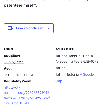
patenteerimisel?”.
Lisa kalendrisse
INFO
ASUKOHT
Kuupäev:
Tallinna Tehnikaülikoolis
Akadeemia tee 3-LIB-109B,
juuni 9, 2025
Tallinn
Aeg:
Tallinn
,
Estonia
+ Google
16:00 - 17:00
EEST
Map
Koduleht/Zoom:
https://ut-
ee.zoom.us/j/99696389194?
pwd=WJJ9bESyz634WZkVNf
OwjvemqBEryt.1