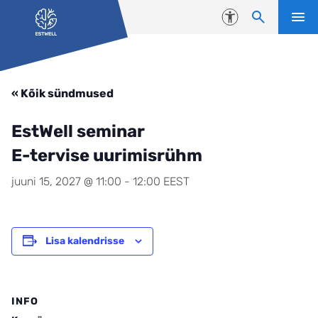
Liigu edasi põhisisu juurde
Juurdepääsetavus
« Kõik sündmused
EstWell seminar
E-tervise uurimisrühm
juuni 15, 2027 @ 11:00
-
12:00
EEST
Lisa kalendrisse
INFO