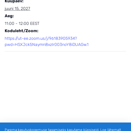
Kuupäev:
juuni 15, 2027
Aeg:
11:00 - 12:00
EEST
Koduleht/Zoom:
https://ut-ee.zoom.us/j/96183905934?
pwd=HSXJck5Naymn8xzlr003noY8iDUAGw.1
Parema kasutuskogemuse tagamiseks kasutame küpsiseid. Loe lähemalt